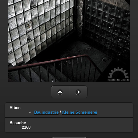
Alben
Bauindustrie
/
Kleine Schreinerei
Besuche
2168