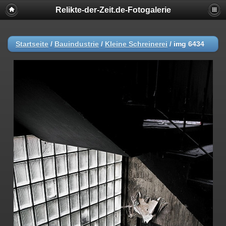
Relikte-der-Zeit.de-Fotogalerie
Startseite
/
Bauindustrie
/
Kleine Schreinerei
/
img 6434